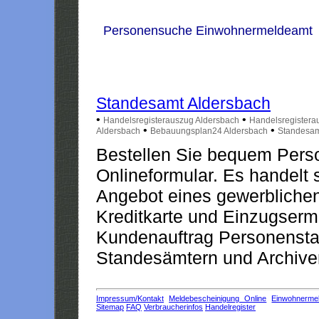
Personensuche Einwohnermeldeamt
Standesamt Aldersbach
•
•
Handelsregisterauszug Aldersbach
Handelsregistera
•
•
Aldersbach
Bebauungsplan24 Aldersbach
Standesam
Bestellen Sie bequem Pers
Onlineformular. Es handelt s
Angebot eines gewerblichen
Kreditkarte und Einzugserm
Kundenauftrag Personensta
Standesämtern und Archiven
Impressum/Kontakt
Meldebescheinigung Online
Einwohnerme
Sitemap
FAQ
Verbraucherinfos
Handelregister