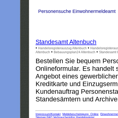
Personensuche Einwohnermeldeamt
Standesamt Altenbuch
•
•
Handelsregisterauszug Altenbuch
Handelsregisterau
•
•
Altenbuch
Bebauungsplan24 Altenbuch
Standesamt O
Bestellen Sie bequem Pers
Onlineformular. Es handelt s
Angebot eines gewerblichen
Kreditkarte und Einzugserm
Kundenauftrag Personensta
Standesämtern und Archiven
Impressum/Kontakt
Meldebescheinigung Online
Einwohnerme
Sitemap
FAQ
Verbraucherinfos
Handelregister