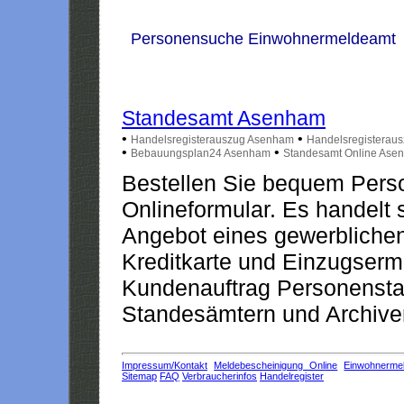
Personensuche Einwohnermeldeamt
Standesamt Asenham
•
•
Handelsregisterauszug Asenham
Handelsregisterau
•
•
Bebauungsplan24 Asenham
Standesamt Online Ase
Bestellen Sie bequem Pers
Onlineformular. Es handelt s
Angebot eines gewerblichen
Kreditkarte und Einzugserm
Kundenauftrag Personensta
Standesämtern und Archiven
Impressum/Kontakt
Meldebescheinigung Online
Einwohnerme
Sitemap
FAQ
Verbraucherinfos
Handelregister