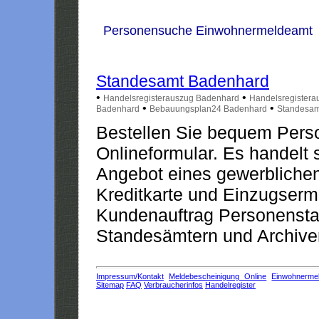
Personensuche Einwohnermeldeamt
Standesamt Badenhard
•
•
Handelsregisterauszug Badenhard
Handelsregister
•
•
Badenhard
Bebauungsplan24 Badenhard
Standesam
Bestellen Sie bequem Pers
Onlineformular. Es handelt s
Angebot eines gewerblichen
Kreditkarte und Einzugserm
Kundenauftrag Personensta
Standesämtern und Archiven
Impressum/Kontakt
Meldebescheinigung Online
Einwohnerme
Sitemap
FAQ
Verbraucherinfos
Handelregister