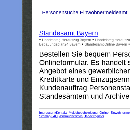
Personensuche Einwohnermeldeamt
Standesamt Bayern
•
•
Handelsregisterauszug Bayern
Handelsregisterausz
•
Bebauungsplan24 Bayern
Standesamt Online Bayern
Bestellen Sie bequem Pers
Onlineformular. Es handelt s
Angebot eines gewerblichen
Kreditkarte und Einzugserm
Kundenauftrag Personensta
Standesämtern und Archiven
Impressum/Kontakt
Meldebescheinigung Online
Einwohnerme
Sitemap
FAQ
Verbraucherinfos
Handelregister