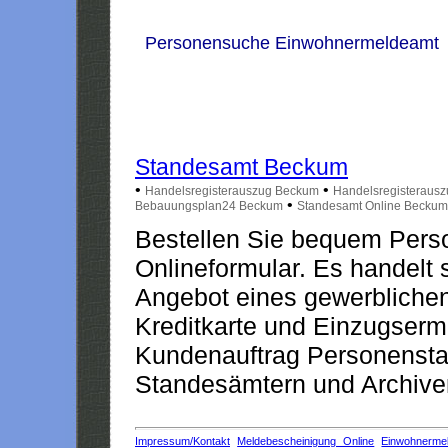
Personensuche Einwohnermeldeamt
Standesamt Beckum
•
•
Handelsregisterauszug Beckum
Handelsregisteraus
•
Bebauungsplan24 Beckum
Standesamt Online Beckum
Bestellen Sie bequem Pers
Onlineformular. Es handelt s
Angebot eines gewerblichen
Kreditkarte und Einzugserm
Kundenauftrag Personensta
Standesämtern und Archiven
Impressum/Kontakt
Meldebescheinigung Online
Einwohnerme