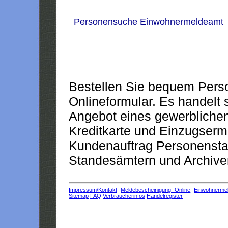
Personensuche Einwohnermeldeamt
Bestellen Sie bequem Pers
Onlineformular. Es handelt s
Angebot eines gewerblichen
Kreditkarte und Einzugserm
Kundenauftrag Personensta
Standesämtern und Archiven
Impressum/Kontakt
Meldebescheinigung Online
Einwohnerme
Sitemap
FAQ
Verbraucherinfos
Handelregister