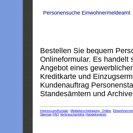
Personensuche Einwohnermeldeamt
Bestellen Sie bequem Pers
Onlineformular. Es handelt s
Angebot eines gewerblichen
Kreditkarte und Einzugserm
Kundenauftrag Personensta
Standesämtern und Archiven
Impressum/Kontakt
Meldebescheinigung Online
Einwohnerme
Sitemap
FAQ
Verbraucherinfos
Handelregister