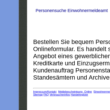
Personensuche Einwohnermeldeamt
Bestellen Sie bequem Pers
Onlineformular. Es handelt s
Angebot eines gewerblichen
Kreditkarte und Einzugserm
Kundenauftrag Personensta
Standesämtern und Archiven
Impressum/Kontakt
Meldebescheinigung Online
Einwohnerme
Sitemap
FAQ
Verbraucherinfos
Handelregister