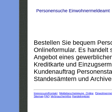
Personensuche Einwohnermeldeamt
Bestellen Sie bequem Pers
Onlineformular. Es handelt s
Angebot eines gewerblichen
Kreditkarte und Einzugserm
Kundenauftrag Personensta
Standesämtern und Archiven
Impressum/Kontakt
Meldebescheinigung Online
Einwohnerme
Sitemap
FAQ
Verbraucherinfos
Handelregister