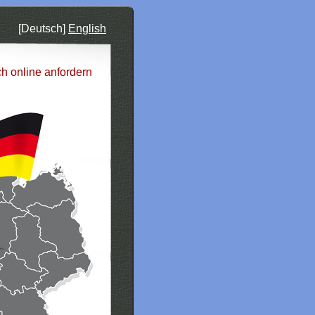
[Deutsch]
English
ch online anfordern