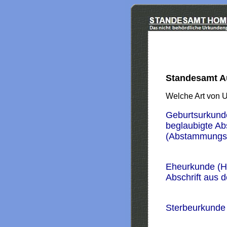
Standesamt A
Welche Art von 
Geburtsurkund
beglaubigte Ab
(Abstammungs
Eheurkunde (H
Abschrift aus 
Sterbeurkunde