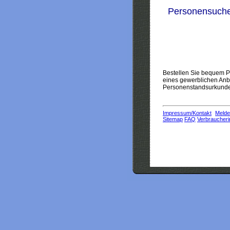
Personensuch
Bestellen Sie bequem Pe
eines gewerblichen Anbi
Personenstandsurkunden
Impressum/Kontakt
Melde
Sitemap
FAQ
Verbraucheri