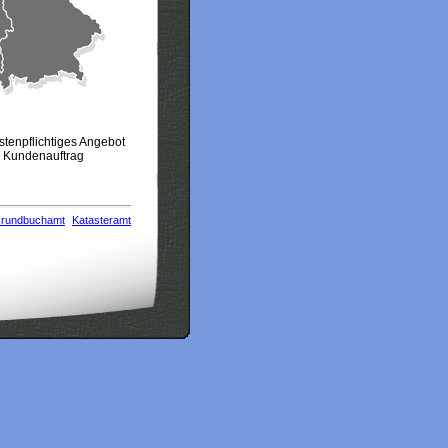
stenpflichtiges Angebot
m Kundenauftrag
rundbuchamt
Katasteramt