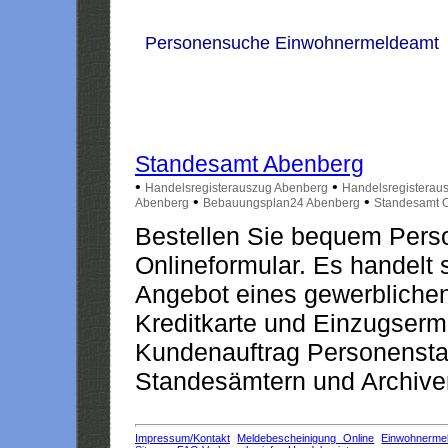
Personensuche Einwohnermeldeamt
Standesamt Abenberg
•
•
Handelsregisterauszug Abenberg
Handelsregisterau
•
•
Abenberg
Bebauungsplan24 Abenberg
Standesamt O
Bestellen Sie bequem Pers
Onlineformular. Es handelt s
Angebot eines gewerblichen
Kreditkarte und Einzugserm
Kundenauftrag Personensta
Standesämtern und Archiven
Impressum/Kontakt
Meldebescheinigung Online
Einwohnerme