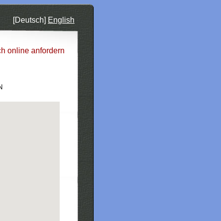
[Deutsch]
English
ch online anfordern
N