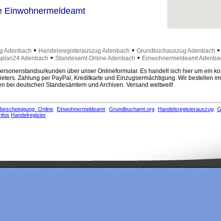
e Einwohnermeldeamt
•
•
ug Adenbach
Handelsregisterauszug Adenbach
Grundbuchauszug Adenbach
•
•
plan24 Adenbach
Standesamt Online Adenbach
Einwohnermeldeamt Adenba
rsonenstandsurkunden über unser Onlineformular. Es handelt sich hier um ein ko
eters. Zahlung per PayPal, Kreditkarte und Einzugsermächtigung. Wir bestellen i
 bei deutschen Standesämtern und Archiven. Versand weltweit!
bescheinigung Online
Einwohnermeldeamt
Grundbuchamt.org
Handelsregisterauszug
G
nfos
Handelregister