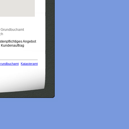
•
Grundbuchamt
ch
stenpflichtiges Angebot
m Kundenauftrag
rundbuchamt
Katasteramt