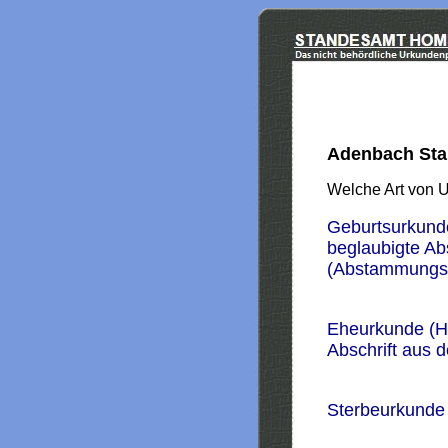
Adenbach Sta
Welche Art von 
Geburtsurkund
beglaubigte Ab
(Abstammungs
Eheurkunde (H
Abschrift aus 
Sterbeurkunde