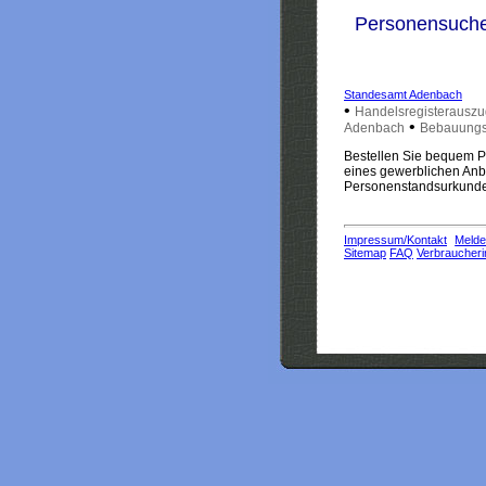
Personensuch
Standesamt Adenbach
•
Handelsregisterausz
•
Adenbach
Bebauungs
Bestellen Sie bequem Pe
eines gewerblichen Anbi
Personenstandsurkunden
Impressum/Kontakt
Melde
Sitemap
FAQ
Verbraucheri