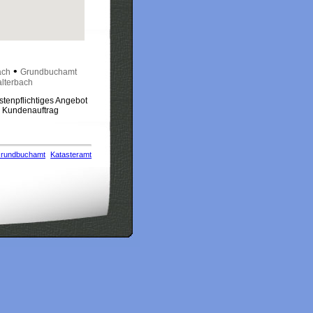
•
ach
Grundbuchamt
lterbach
stenpflichtiges Angebot
m Kundenauftrag
rundbuchamt
Katasteramt