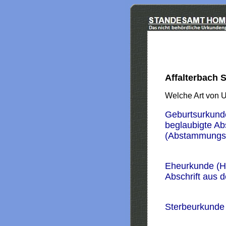
Affalterbach 
Welche Art von 
Geburtsurkund
beglaubigte Ab
(Abstammungs
Eheurkunde (H
Abschrift aus 
Sterbeurkunde