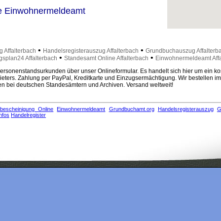
e Einwohnermeldeamt
•
•
 Affalterbach
Handelsregisterauszug Affalterbach
Grundbuchauszug Affalterb
•
•
splan24 Affalterbach
Standesamt Online Affalterbach
Einwohnermeldeamt Affa
rsonenstandsurkunden über unser Onlineformular. Es handelt sich hier um ein ko
eters. Zahlung per PayPal, Kreditkarte und Einzugsermächtigung. Wir bestellen i
 bei deutschen Standesämtern und Archiven. Versand weltweit!
bescheinigung Online
Einwohnermeldeamt
Grundbuchamt.org
Handelsregisterauszug
G
nfos
Handelregister