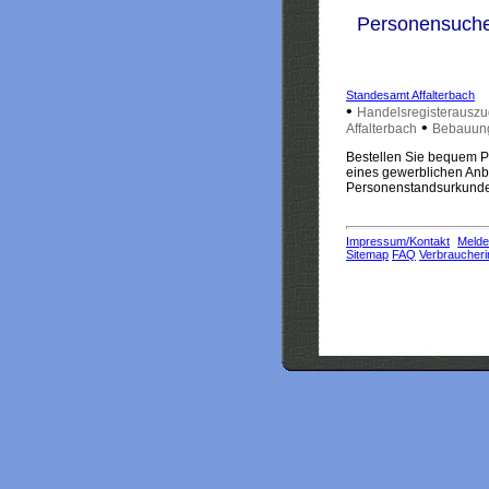
Personensuch
Standesamt Affalterbach
•
Handelsregisterauszug
•
Affalterbach
Bebauung
Bestellen Sie bequem Pe
eines gewerblichen Anbi
Personenstandsurkunden
Impressum/Kontakt
Melde
Sitemap
FAQ
Verbraucheri