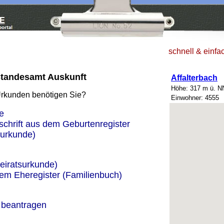
schnell & einfa
Standesamt Auskunft
Affalterbach
Höhe: 317 m ü. N
Urkunden benötigen Sie?
Einwohner: 4555
e
schrift aus dem Geburtenregister
urkunde)
eiratsurkunde)
dem Eheregister (Familienbuch)
 beantragen