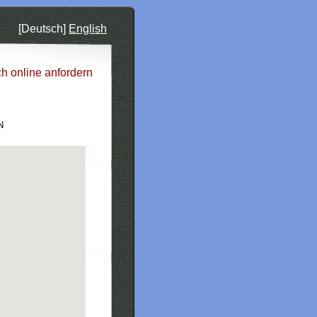
[Deutsch]
English
ch online anfordern
N