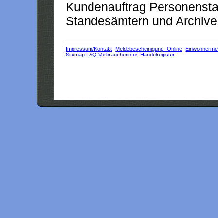
Kundenauftrag Personensta
Standesämtern und Archiven
Impressum/Kontakt
Meldebescheinigung Online
Einwohnerme
Sitemap
FAQ
Verbraucherinfos
Handelregister