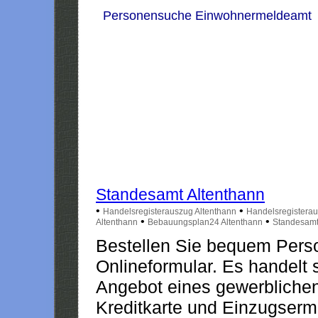
Personensuche Einwohnermeldeamt
Standesamt Altenthann
•
•
Handelsregisterauszug Altenthann
Handelsregisterau
•
•
Altenthann
Bebauungsplan24 Altenthann
Standesamt
Bestellen Sie bequem Pers
Onlineformular. Es handelt s
Angebot eines gewerblichen
Kreditkarte und Einzugserm