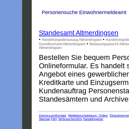
Personensuche Einwohnermeldeamt
Standesamt Altmerdingsen
•
•
Handelsregisterauszug Altmerdingsen
Handelsregist
•
Grundbuchamt Altmerdingsen
Bebauungsplan24 Altme
Altmerdingsen
Bestellen Sie bequem Pers
Onlineformular. Es handelt s
Angebot eines gewerblichen
Kreditkarte und Einzugserm
Kundenauftrag Personensta
Standesämtern und Archiven
Impressum/Kontakt
Meldebescheinigung Online
Einwohnerme
Sitemap
FAQ
Verbraucherinfos
Handelregister