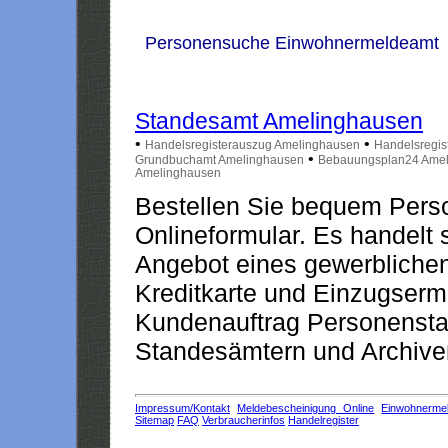
Personensuche Einwohnermeldeamt
Standesamt Amelinghausen
•
•
Handelsregisterauszug Amelinghausen
Handelsregis
•
Grundbuchamt Amelinghausen
Bebauungsplan24 Ame
Amelinghausen
Bestellen Sie bequem Pers
Onlineformular. Es handelt s
Angebot eines gewerblichen
Kreditkarte und Einzugserm
Kundenauftrag Personensta
Standesämtern und Archiven
Impressum/Kontakt
Meldebescheinigung Online
Einwohnerme
Sitemap
FAQ
Verbraucherinfos
Handelregister