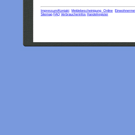
Impressum/Kontakt
Meldebescheinigung Online
Einwohnerme
Sitemap
FAQ
Verbraucherinfos
Handelregister