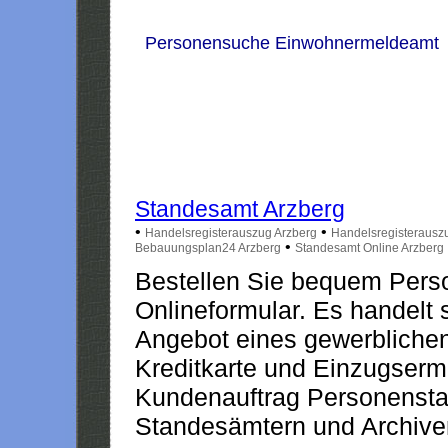
Personensuche Einwohnermeldeamt
Standesamt Arzberg
•
•
Handelsregisterauszug Arzberg
Handelsregisterausz
•
Bebauungsplan24 Arzberg
Standesamt Online Arzberg
Bestellen Sie bequem Pers
Onlineformular. Es handelt s
Angebot eines gewerblichen
Kreditkarte und Einzugserm
Kundenauftrag Personensta
Standesämtern und Archiven