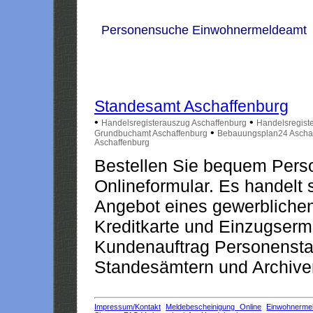
Personensuche Einwohnermeldeamt
Standesamt Aschaffenburg
•
•
Handelsregisterauszug Aschaffenburg
Handelsregist
•
Grundbuchamt Aschaffenburg
Bebauungsplan24 Ascha
Aschaffenburg
Bestellen Sie bequem Pers
Onlineformular. Es handelt s
Angebot eines gewerblichen
Kreditkarte und Einzugserm
Kundenauftrag Personensta
Standesämtern und Archiven
Impressum/Kontakt
Meldebescheinigung Online
Einwohnerme