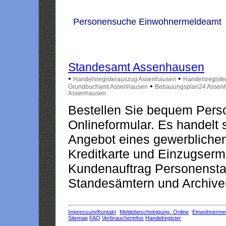
Personensuche Einwohnermeldeamt
Standesamt Assenhausen
•
•
Handelsregisterauszug Assenhausen
Handelsregist
•
Grundbuchamt Assenhausen
Bebauungsplan24 Assen
Assenhausen
Bestellen Sie bequem Pers
Onlineformular. Es handelt s
Angebot eines gewerblichen
Kreditkarte und Einzugserm
Kundenauftrag Personensta
Standesämtern und Archiven
Impressum/Kontakt
Meldebescheinigung Online
Einwohnerme
Sitemap
FAQ
Verbraucherinfos
Handelregister