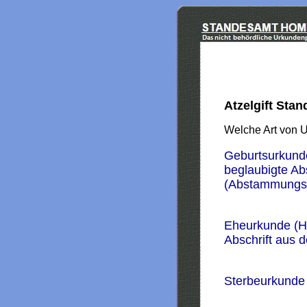
Atzelgift Sta
Welche Art von 
Geburtsurkund
beglaubigte Ab
(Abstammungs
Eheurkunde (H
Abschrift aus 
Sterbeurkunde