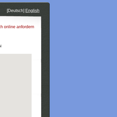
[Deutsch]
English
ch online anfordern
N