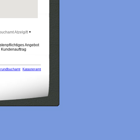
•
uchamt Atzelgift
stenpflichtiges Angebot
m Kundenauftrag
rundbuchamt
Katasteramt