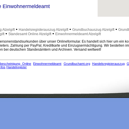
e Einwohnermeldeamt
•
•
•
 Atzelgift
Handelsregisterauszug Atzelgift
Grundbuchauszug Atzelgift
Grundb
•
•
ift
Standesamt Online Atzelgift
Einwohnermeldeamt Atzelgift
rsonenstandsurkunden über unser Onlineformular. Es handelt sich hier um ein ko
eters. Zahlung per PayPal, Kreditkarte und Einzugsermächtigung. Wir bestellen i
 bei deutschen Standesämtern und Archiven. Versand weltweit!
bescheinigung Online
Einwohnermeldeamt
Grundbuchamt.org
Handelsregisterauszug
G
nfos
Handelregister