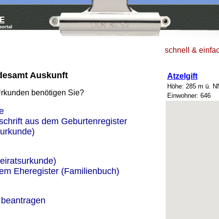
schnell & einfa
ndesamt Auskunft
Atzelgift
Höhe: 285 m ü. N
Urkunden benötigen Sie?
Einwohner: 646
e
schrift aus dem Geburtenregister
urkunde)
eiratsurkunde)
dem Eheregister (Familienbuch)
 beantragen