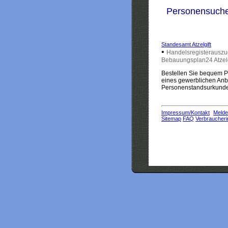
Personensuch
Standesamt Atzelgift
•
Handelsregisterauszug
Bebauungsplan24 Atzelg
Bestellen Sie bequem Pe
eines gewerblichen Anbi
Personenstandsurkunden
Impressum/Kontakt
Melde
Sitemap
FAQ
Verbraucheri