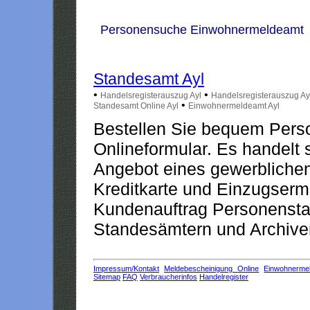
Personensuche Einwohnermeldeamt
Standesamt Ayl
•
•
Handelsregisterauszug Ayl
Handelsregisterauszug Ay
•
Standesamt Online Ayl
Einwohnermeldeamt Ayl
Bestellen Sie bequem Pers
Onlineformular. Es handelt s
Angebot eines gewerblichen
Kreditkarte und Einzugserm
Kundenauftrag Personensta
Standesämtern und Archiven
Impressum/Kontakt
Meldebescheinigung Online
Einwohnerme
Sitemap
FAQ
Verbraucherinfos
Handelregister