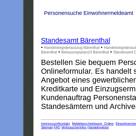
Personensuche Einwohnermeldeamt
Standesamt Bärenthal
•
•
Handelsregisterauszug Bärenthal
Handelsregisterau
•
•
Bärenthal
Bebauungsplan24 Bärenthal
Standesamt O
Bestellen Sie bequem Pers
Onlineformular. Es handelt s
Angebot eines gewerblichen
Kreditkarte und Einzugserm
Kundenauftrag Personensta
Standesämtern und Archiven
Impressum/Kontakt
Meldebescheinigung Online
Einwohnerme
Sitemap
FAQ
Verbraucherinfos
Handelregister