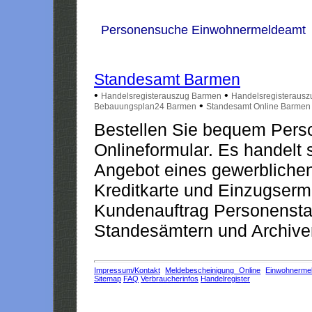
Personensuche Einwohnermeldeamt
Standesamt Barmen
•
•
Handelsregisterauszug Barmen
Handelsregisteraus
•
Bebauungsplan24 Barmen
Standesamt Online Barmen
Bestellen Sie bequem Pers
Onlineformular. Es handelt s
Angebot eines gewerblichen
Kreditkarte und Einzugserm
Kundenauftrag Personensta
Standesämtern und Archiven
Impressum/Kontakt
Meldebescheinigung Online
Einwohnerme
Sitemap
FAQ
Verbraucherinfos
Handelregister