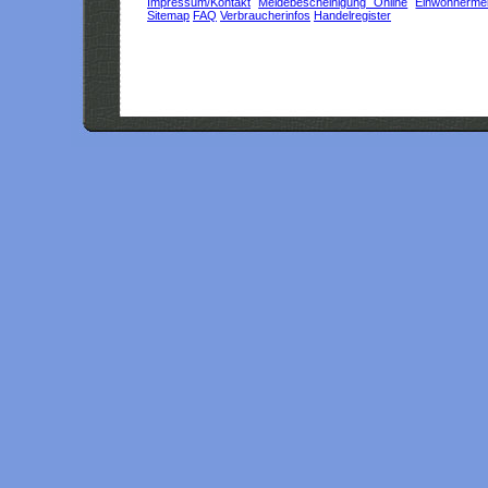
Impressum/Kontakt
Meldebescheinigung Online
Einwohnerme
Sitemap
FAQ
Verbraucherinfos
Handelregister