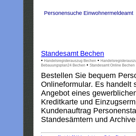
Personensuche Einwohnermeldeamt
Standesamt Bechen
•
•
Handelsregisterauszug Bechen
Handelsregisterausz
•
Bebauungsplan24 Bechen
Standesamt Online Bechen
Bestellen Sie bequem Pers
Onlineformular. Es handelt s
Angebot eines gewerblichen
Kreditkarte und Einzugserm
Kundenauftrag Personensta
Standesämtern und Archiven