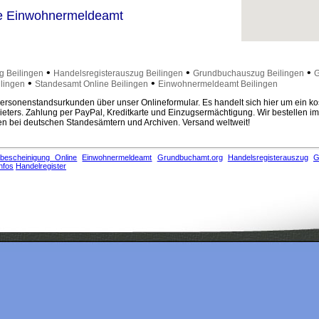
e Einwohnermeldeamt
•
•
•
g Beilingen
Handelsregisterauszug Beilingen
Grundbuchauszug Beilingen
G
•
•
lingen
Standesamt Online Beilingen
Einwohnermeldeamt Beilingen
rsonenstandsurkunden über unser Onlineformular. Es handelt sich hier um ein ko
eters. Zahlung per PayPal, Kreditkarte und Einzugsermächtigung. Wir bestellen i
 bei deutschen Standesämtern und Archiven. Versand weltweit!
bescheinigung Online
Einwohnermeldeamt
Grundbuchamt.org
Handelsregisterauszug
G
nfos
Handelregister