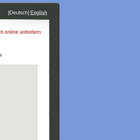
[Deutsch]
English
ch online anfordern
N