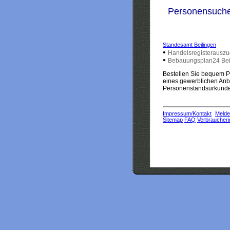
Personensuch
Standesamt Beilingen
•
Handelsregisterauszu
•
Bebauungsplan24 Bei
Bestellen Sie bequem Pe
eines gewerblichen Anbi
Personenstandsurkunden
Impressum/Kontakt
Melde
Sitemap
FAQ
Verbraucheri