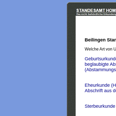
Beilingen St
Welche Art von 
Geburtsurkund
beglaubigte Ab
(Abstammungs
Eheurkunde (H
Abschrift aus 
Sterbeurkunde