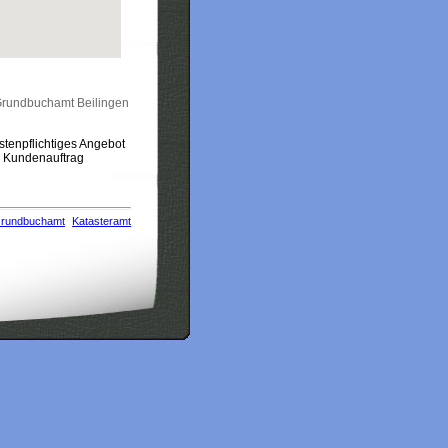
rundbuchamt Beilingen
stenpflichtiges Angebot
m Kundenauftrag
rundbuchamt
Katasteramt