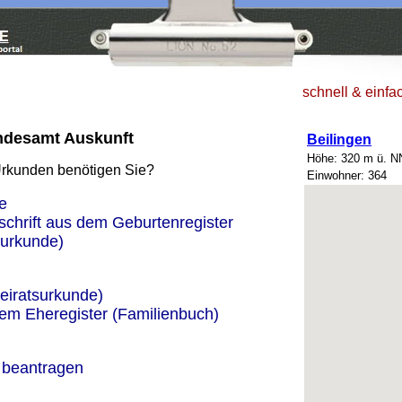
schnell & einfa
andesamt Auskunft
Beilingen
Höhe: 320 m ü. N
Urkunden benötigen Sie?
Einwohner: 364
e
schrift aus dem Geburtenregister
urkunde)
eiratsurkunde)
dem Eheregister (Familienbuch)
 beantragen