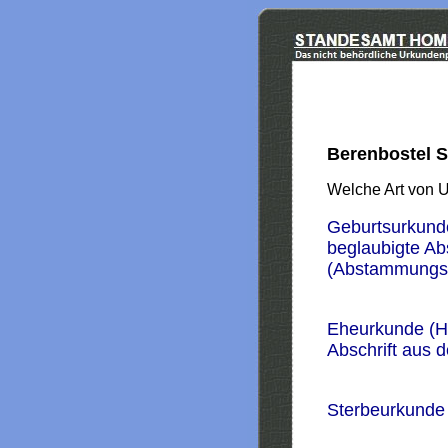
Berenbostel 
Welche Art von 
Geburtsurkund
beglaubigte Ab
(Abstammungs
Eheurkunde (H
Abschrift aus 
Sterbeurkunde