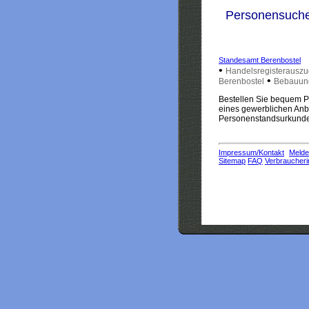
Personensuch
Standesamt Berenbostel
•
Handelsregisterauszu
•
Berenbostel
Bebauung
Bestellen Sie bequem Pe
eines gewerblichen Anbi
Personenstandsurkunden
Impressum/Kontakt
Melde
Sitemap
FAQ
Verbraucheri