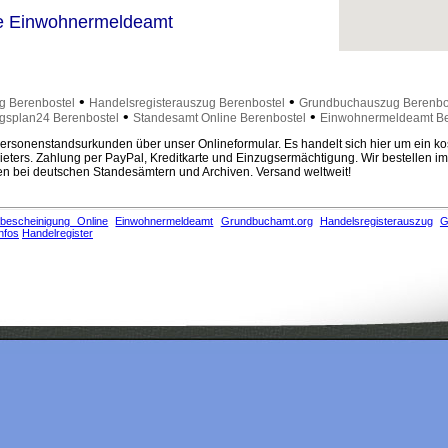
e Einwohnermeldeamt
•
•
g Berenbostel
Handelsregisterauszug Berenbostel
Grundbuchauszug Berenbo
•
•
splan24 Berenbostel
Standesamt Online Berenbostel
Einwohnermeldeamt Be
rsonenstandsurkunden über unser Onlineformular. Es handelt sich hier um ein ko
eters. Zahlung per PayPal, Kreditkarte und Einzugsermächtigung. Wir bestellen i
 bei deutschen Standesämtern und Archiven. Versand weltweit!
bescheinigung Online
Einwohnermeldeamt
Grundbuchamt.org
Handelsregisterauszug
G
nfos
Handelregister