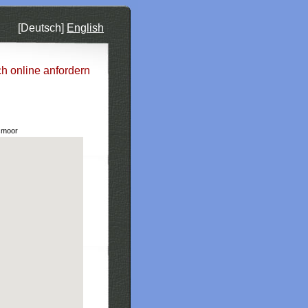
[Deutsch]
English
ch online anfordern
smoor