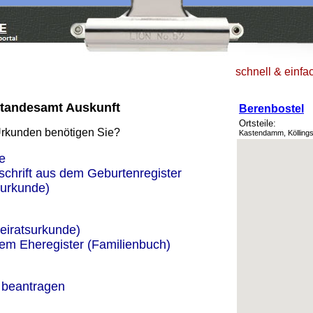
schnell & einfa
Standesamt Auskunft
Berenbostel
Ortsteile:
Urkunden benötigen Sie?
Kastendamm, Kölling
e
schrift aus dem Geburtenregister
urkunde)
eiratsurkunde)
dem Eheregister (Familienbuch)
 beantragen