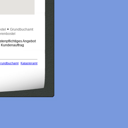
•
stel
Grundbuchamt
renbostel
stenpflichtiges Angebot
m Kundenauftrag
rundbuchamt
Katasteramt