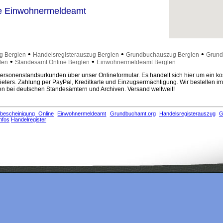
e Einwohnermeldeamt
•
•
•
g Berglen
Handelsregisterauszug Berglen
Grundbuchauszug Berglen
Grund
•
•
len
Standesamt Online Berglen
Einwohnermeldeamt Berglen
rsonenstandsurkunden über unser Onlineformular. Es handelt sich hier um ein ko
eters. Zahlung per PayPal, Kreditkarte und Einzugsermächtigung. Wir bestellen i
 bei deutschen Standesämtern und Archiven. Versand weltweit!
bescheinigung Online
Einwohnermeldeamt
Grundbuchamt.org
Handelsregisterauszug
G
nfos
Handelregister