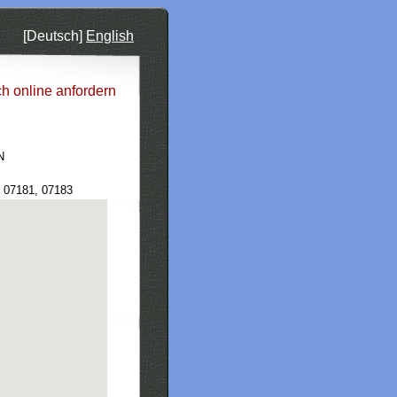
[Deutsch]
English
ch online anfordern
N
, 07181, 07183