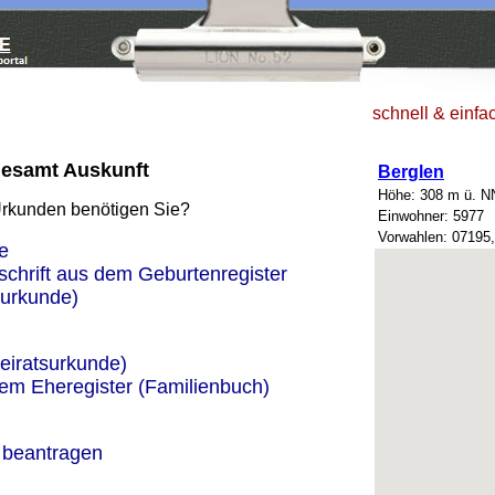
schnell & einfa
desamt Auskunft
Berglen
Höhe: 308 m ü. N
Urkunden benötigen Sie?
Einwohner: 5977
Vorwahlen: 07195
e
schrift aus dem Geburtenregister
urkunde)
eiratsurkunde)
dem Eheregister (Familienbuch)
 beantragen