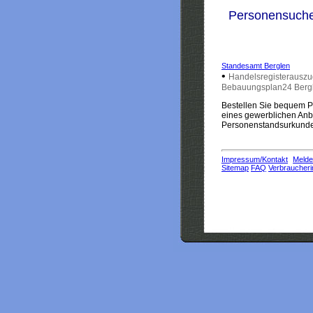
Personensuch
Standesamt Berglen
•
Handelsregisterauszu
Bebauungsplan24 Berg
Bestellen Sie bequem Pe
eines gewerblichen Anbi
Personenstandsurkunden
Impressum/Kontakt
Melde
Sitemap
FAQ
Verbraucheri