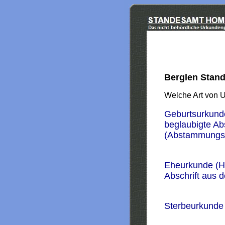
Berglen Stan
Welche Art von 
Geburtsurkund
beglaubigte Ab
(Abstammungs
Eheurkunde (H
Abschrift aus 
Sterbeurkunde