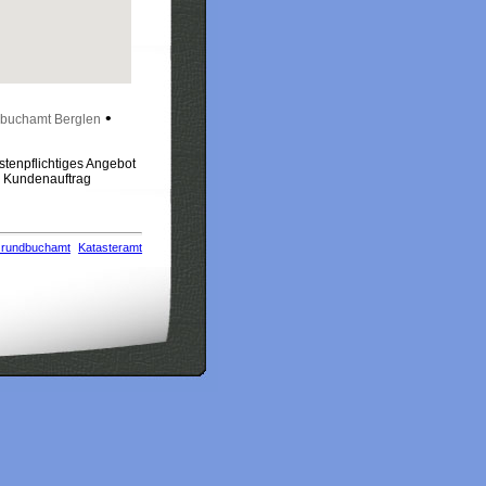
•
buchamt Berglen
stenpflichtiges Angebot
m Kundenauftrag
rundbuchamt
Katasteramt