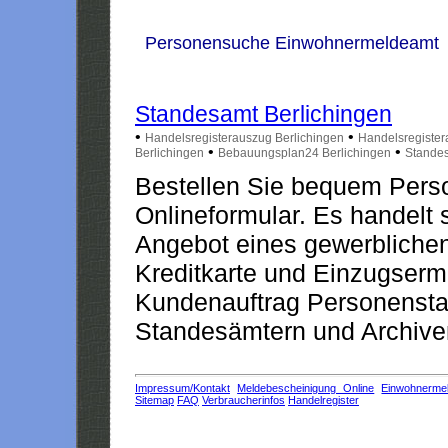
Personensuche Einwohnermeldeamt
Standesamt Berlichingen
•
•
Handelsregisterauszug Berlichingen
Handelsregister
•
•
Berlichingen
Bebauungsplan24 Berlichingen
Standes
Bestellen Sie bequem Pers
Onlineformular. Es handelt s
Angebot eines gewerblichen
Kreditkarte und Einzugserm
Kundenauftrag Personensta
Standesämtern und Archiven
Impressum/Kontakt
Meldebescheinigung Online
Einwohnerme
Sitemap
FAQ
Verbraucherinfos
Handelregister