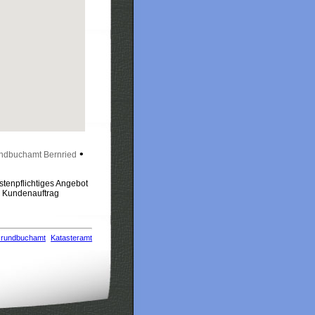
•
ndbuchamt Bernried
stenpflichtiges Angebot
m Kundenauftrag
rundbuchamt
Katasteramt