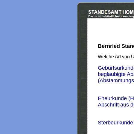
Bernried Sta
Welche Art von 
Geburtsurkund
beglaubigte Ab
(Abstammungs
Eheurkunde (H
Abschrift aus 
Sterbeurkunde