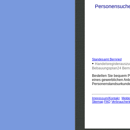
Personensuch
Standesamt Bernried
•
Handelsregisterauszu
Bebauungsplan24 Bern
Bestellen Sie bequem Pe
eines gewerblichen Anbi
Personenstandsurkunden
Impressum/Kontakt
Melde
Sitemap
FAQ
Verbraucheri