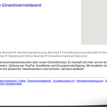
e Einwohnermeldeamt
•
•
•
g Bernried
Handelsregisterauszug Bernried
Grundbuchauszug Bernried
Gru
•
•
ried
Standesamt Online Bernried
Einwohnermeldeamt Bernried
rsonenstandsurkunden über unser Onlineformular. Es handelt sich hier um ein ko
eters. Zahlung per PayPal, Kreditkarte und Einzugsermächtigung. Wir bestellen i
 bei deutschen Standesämtern und Archiven. Versand weltweit!
bescheinigung Online
Einwohnermeldeamt
Grundbuchamt.org
Handelsregisterauszug
G
nfos
Handelregister