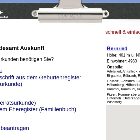
schnell & einfa
ndesamt Auskunft
Bernried
Höhe: 401 m ü. N
Urkunden benötigen Sie?
Einwohner: 4933
Ortsteile:
e
Adelsried, Amtsfleck, 
Birgacker, Böbrach, E
schrift aus dem Geburtenregister
Gallafilz, Genshirn, 
urkunde)
Höhenberg, Höhenried
Kammhl, Kammühl, Ka
Pitzen, Pommersberg,
Unterholz, Unterkager
eiratsurkunde)
Windsteig
dem Eheregister (Familienbuch)
 beantragen