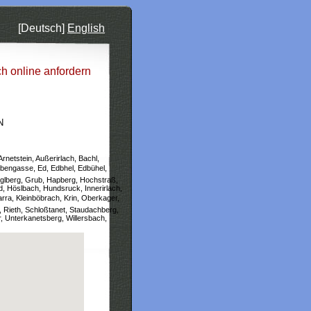
[Deutsch]
English
ch online anfordern
N
Arnetstein, Außerirlach, Bachl,
bengasse, Ed, Edbhel, Edbühel,
Giglberg, Grub, Hapberg, Hochstraß,
, Höslbach, Hundsruck, Innerirlach,
rra, Kleinböbrach, Krin, Oberkager,
 Rieth, Schloßtanet, Staudachberg,
, Unterkanetsberg, Willersbach,