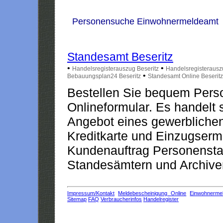
Personensuche Einwohnermeldeamt
Standesamt Beseritz
•
•
Handelsregisterauszug Beseritz
Handelsregisterausz
•
Bebauungsplan24 Beseritz
Standesamt Online Beseritz
Bestellen Sie bequem Pers
Onlineformular. Es handelt s
Angebot eines gewerblichen
Kreditkarte und Einzugserm
Kundenauftrag Personensta
Standesämtern und Archiven
Impressum/Kontakt
Meldebescheinigung Online
Einwohnerme
Sitemap
FAQ
Verbraucherinfos
Handelregister