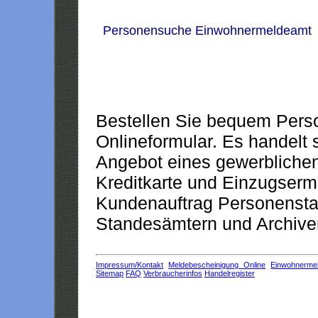
Personensuche Einwohnermeldeamt
Bestellen Sie bequem Pers
Onlineformular. Es handelt s
Angebot eines gewerblichen
Kreditkarte und Einzugserm
Kundenauftrag Personensta
Standesämtern und Archiven
Impressum/Kontakt
Meldebescheinigung Online
Einwohnerme
Sitemap
FAQ
Verbraucherinfos
Handelregister