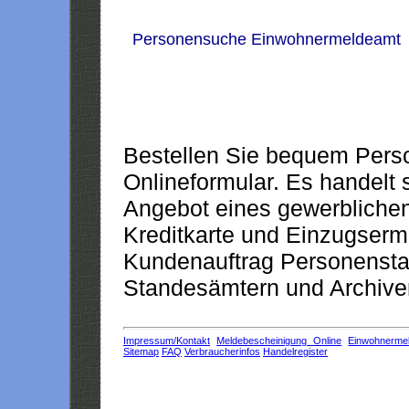
Personensuche Einwohnermeldeamt
Bestellen Sie bequem Pers
Onlineformular. Es handelt s
Angebot eines gewerblichen
Kreditkarte und Einzugserm
Kundenauftrag Personensta
Standesämtern und Archiven
Impressum/Kontakt
Meldebescheinigung Online
Einwohnerme
Sitemap
FAQ
Verbraucherinfos
Handelregister