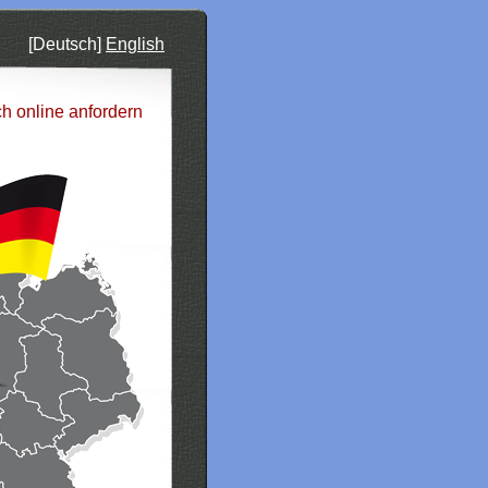
[Deutsch]
English
ch online anfordern