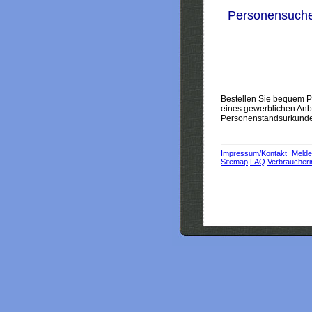
Personensuch
Bestellen Sie bequem Pe
eines gewerblichen Anbi
Personenstandsurkunden
Impressum/Kontakt
Melde
Sitemap
FAQ
Verbraucheri