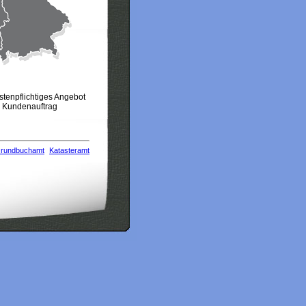
stenpflichtiges Angebot
m Kundenauftrag
rundbuchamt
Katasteramt