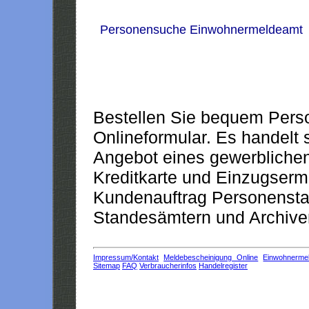
Personensuche Einwohnermeldeamt
Bestellen Sie bequem Pers
Onlineformular. Es handelt s
Angebot eines gewerblichen
Kreditkarte und Einzugserm
Kundenauftrag Personensta
Standesämtern und Archiven
Impressum/Kontakt
Meldebescheinigung Online
Einwohnerme
Sitemap
FAQ
Verbraucherinfos
Handelregister